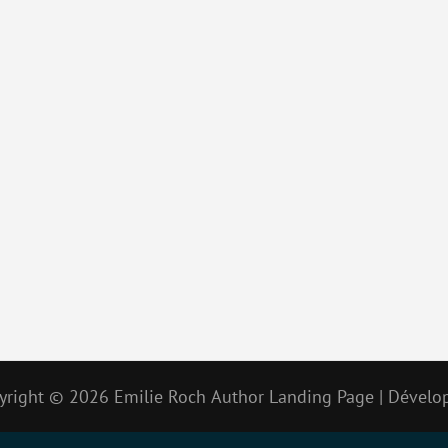
yright © 2026
Emilie Roch
Author Landing Page | Dévelo