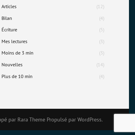
Articles
(12)
Bilan
(4)
Écriture
(5)
Mes lectures
(3)
Moins de 3 min
(3)
Nouvelles
(14)
Plus de 10 min
(4)
ppé par
Rara Theme
Propulsé par
WordPress.