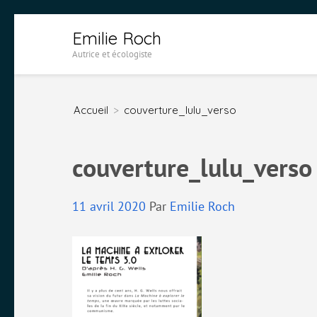
Aller
Emilie Roch
au
Autrice et écologiste
contenu
(Pressez
Accueil
>
couverture_lulu_verso
Entrée)
couverture_lulu_verso
11 avril 2020
Par
Emilie Roch