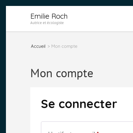
Aller
Emilie Roch
au
Autrice et écologiste
contenu
(Pressez
Accueil
>
Mon compte
Entrée)
Mon compte
Se connecter