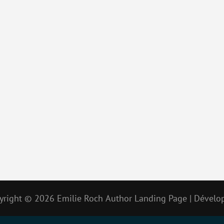
yright © 2026
Emilie Roch
Author Landing Page | Dévelo