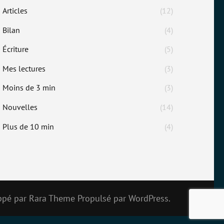
Articles
(12)
Bilan
(4)
Écriture
(5)
Mes lectures
(3)
Moins de 3 min
(3)
Nouvelles
(14)
Plus de 10 min
(4)
ppé par
Rara Theme
Propulsé par
WordPress.